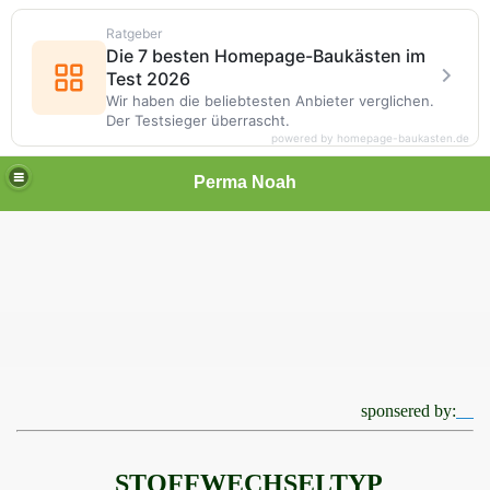
Ratgeber
Die 7 besten Homepage-Baukästen im
Test 2026
Wir haben die beliebtesten Anbieter verglichen.
Der Testsieger überrascht.
powered by homepage-baukasten.de
Perma Noah
, Imkern ohne Chemie
sponsered by:
e Chemie, Berlin - Brandenburg
STOFFWECHSELTYP