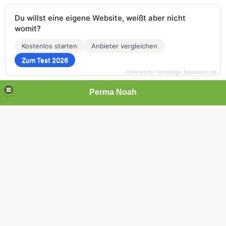
Du willst eine eigene Website, weißt aber nicht
womit?
Kostenlos starten
Anbieter vergleichen
Zum Test 2026
powered by homepage-baukasten.de
Perma Noah
, Imkern ohne Chemie
e Chemie, Berlin - Brandenburg