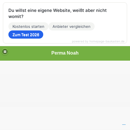
Du willst eine eigene Website, weißt aber nicht
womit?
Kostenlos starten
Anbieter vergleichen
Zum Test 2026
powered by homepage-baukasten.de
Perma Noah
, Imkern ohne Chemie
e Chemie, Berlin - Brandenburg